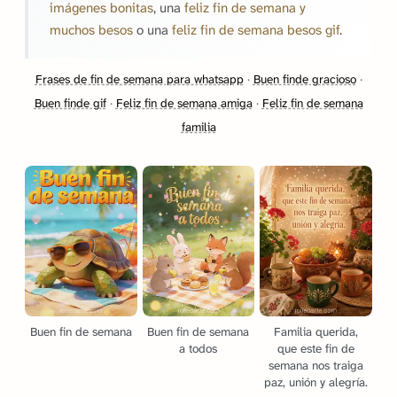
imágenes bonitas
, una
feliz fin de semana y
muchos besos
o una
feliz fin de semana besos gif
.
Frases de fin de semana para whatsapp
·
Buen finde gracioso
·
Buen finde gif
·
Feliz fin de semana amiga
·
Feliz fin de semana
familia
Buen fin de semana
Buen fin de semana
Familia querida,
a todos
que este fin de
semana nos traiga
paz, unión y alegría.