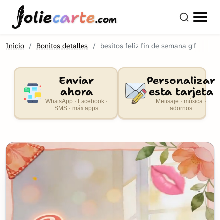
olie
carte
.com
Inicio
Bonitos detalles
besitos feliz fin de semana gif
Enviar
Personalizar
ahora
esta tarjeta
WhatsApp · Facebook ·
Mensaje · música ·
SMS · más apps
adornos