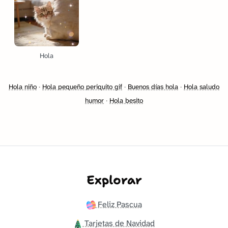
Hola
Hola niño
·
Hola pequeño periquito gif
·
Buenos días hola
·
Hola saludo
humor
·
Hola besito
Explorar
Feliz Pascua
Tarjetas de Navidad