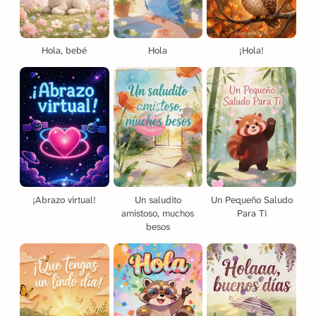
Hola, bebé
Hola
¡Hola!
¡Abrazo virtual!
Un saludito
Un Pequeño Saludo
amistoso, muchos
Para Ti
besos