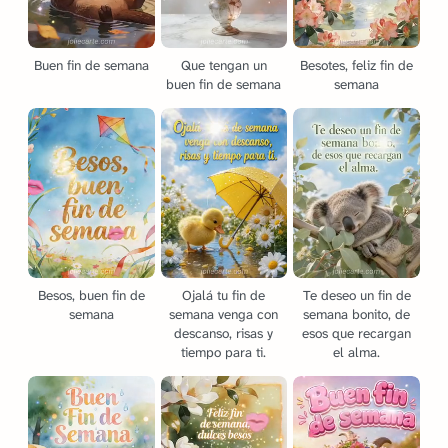
Buen fin de semana
Que tengan un
Besotes, feliz fin de
buen fin de semana
semana
Besos, buen fin de
Ojalá tu fin de
Te deseo un fin de
semana
semana venga con
semana bonito, de
descanso, risas y
esos que recargan
tiempo para ti.
el alma.