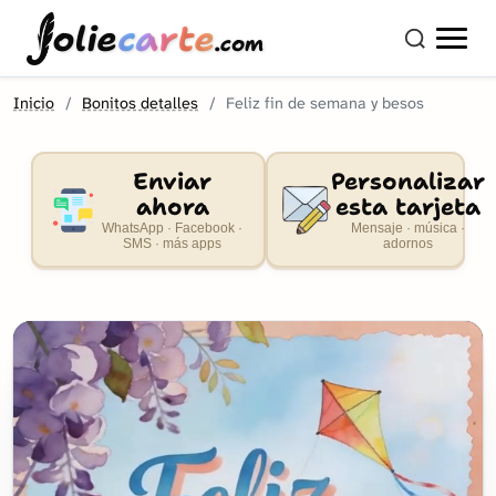
olie
carte
.com
Inicio
Bonitos detalles
Feliz fin de semana y besos
Enviar
Personalizar
ahora
esta tarjeta
WhatsApp · Facebook ·
Mensaje · música ·
SMS · más apps
adornos