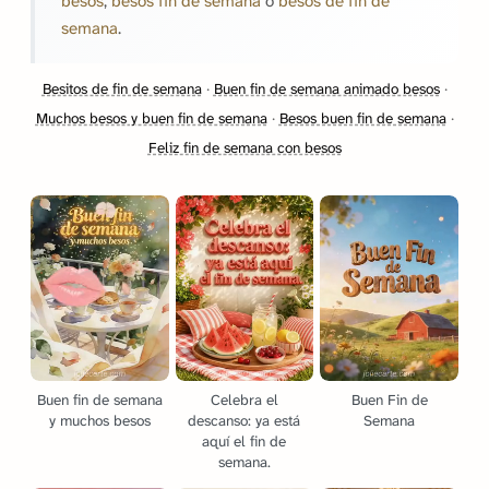
besos
,
besos fin de semana
o
besos de fin de
semana
.
Besitos de fin de semana
·
Buen fin de semana animado besos
·
Muchos besos y buen fin de semana
·
Besos buen fin de semana
·
Feliz fin de semana con besos
Buen fin de semana
Celebra el
Buen Fin de
y muchos besos
descanso: ya está
Semana
aquí el fin de
semana.