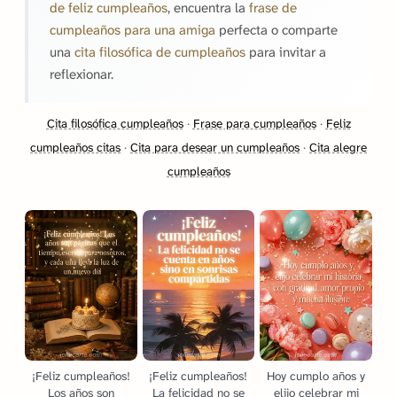
de feliz cumpleaños
, encuentra la
frase de
cumpleaños para una amiga
perfecta o comparte
una
cita filosófica de cumpleaños
para invitar a
reflexionar.
Cita filosófica cumpleaños
·
Frase para cumpleaños
·
Feliz
cumpleaños citas
·
Cita para desear un cumpleaños
·
Cita alegre
cumpleaños
¡Feliz cumpleaños!
¡Feliz cumpleaños!
Hoy cumplo años y
Los años son
La felicidad no se
elijo celebrar mi