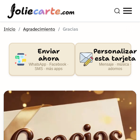
olie
carte
.com
Inicio
Agradecimiento
Gracias
Enviar
Personalizar
ahora
esta tarjeta
WhatsApp · Facebook ·
Mensaje · música ·
SMS · más apps
adornos