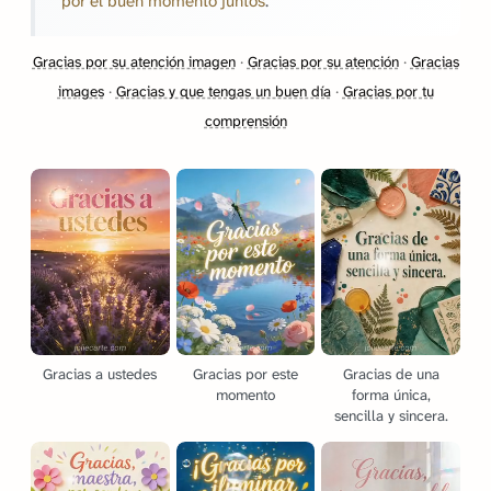
por el buen momento juntos
.
Gracias por su atención imagen
·
Gracias por su atención
·
Gracias
images
·
Gracias y que tengas un buen día
·
Gracias por tu
comprensión
Gracias a ustedes
Gracias por este
Gracias de una
momento
forma única,
sencilla y sincera.