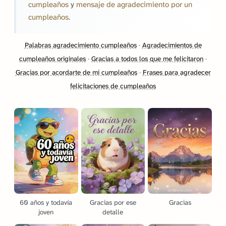
cumpleaños
y
mensaje de agradecimiento por un
cumpleaños
.
Palabras agradecimiento cumpleaños
·
Agradecimientos de
cumpleaños originales
·
Gracias a todos los que me felicitaron
·
Gracias por acordarte de mi cumpleaños
·
Frases para agradecer
felicitaciones de cumpleaños
60 años y todavía
Gracias por ese
Gracias
joven
detalle