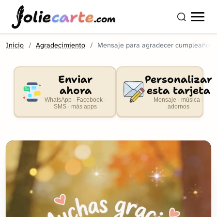
olie
carte
.com
Inicio
Agradecimiento
Mensaje para agradecer cumpleaños
Enviar
Personalizar
ahora
esta tarjeta
WhatsApp · Facebook ·
Mensaje · música ·
SMS · más apps
adornos