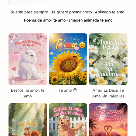
Te amo para siempre
·
Te quiero poema corto
·
Animado te amo
·
Poema de amor te amo
·
Imagen animada te amo
Besitos mi amor, te
Te amo 😊
Amar Es Decir Te
amo
Amo Sin Palabras