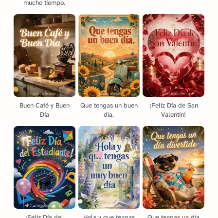
mucho tiempo.
Buen Café y Buen
Que tengas un buen
¡Feliz Día de San
Día
día.
Valentín!
¡Feliz Día del
Hola y que tengas
Que tengas un día