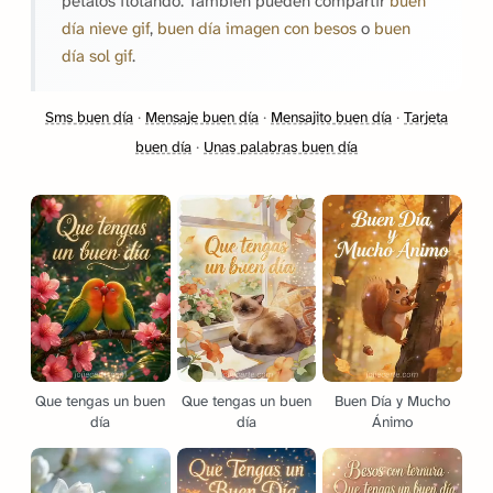
pétalos flotando. También pueden compartir
buen
día nieve gif
,
buen día imagen con besos
o
buen
día sol gif
.
Sms buen día
·
Mensaje buen día
·
Mensajito buen día
·
Tarjeta
buen día
·
Unas palabras buen día
Que tengas un buen
Que tengas un buen
Buen Día y Mucho
día
día
Ánimo