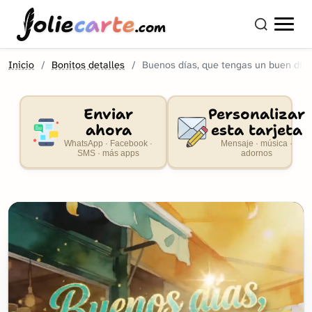
olie
carte
.com
Inicio
Bonitos detalles
Buenos días, que tengas un buen día
Enviar
Personalizar
ahora
esta tarjeta
WhatsApp · Facebook ·
Mensaje · música ·
SMS · más apps
adornos