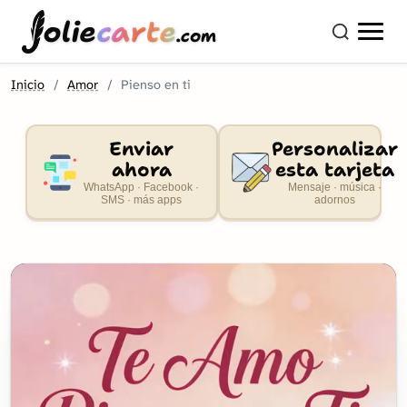
olie
carte
.com
Inicio
Amor
Pienso en ti
Enviar
Personalizar
ahora
esta tarjeta
WhatsApp · Facebook ·
Mensaje · música ·
SMS · más apps
adornos