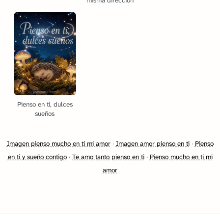
misma dirección
Pienso en ti, dulces
sueños
Imagen pienso mucho en ti mi amor
·
Imagen amor pienso en ti
·
Pienso
en ti y sueño contigo
·
Te amo tanto pienso en ti
·
Pienso mucho en ti mi
amor