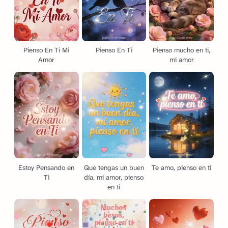
Pienso En Ti Mi
Pienso En Ti
Pienso mucho en ti,
Amor
mi amor
Estoy Pensando en
Que tengas un buen
Te amo, pienso en ti
Ti
día, mi amor, pienso
en ti