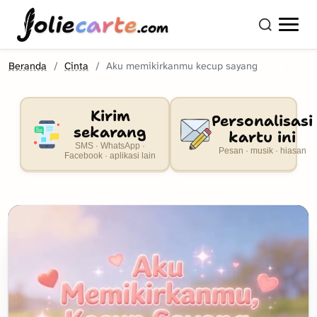
olie
carte
.com
Beranda
Cinta
Aku memikirkanmu kecup sayang
Kirim
Personalisasi
sekarang
kartu ini
SMS · WhatsApp ·
Pesan · musik · hiasan
Facebook · aplikasi lain