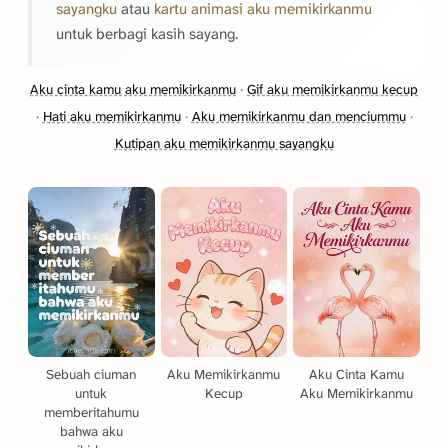
sayangku
atau
kartu animasi aku memikirkanmu
untuk berbagi kasih sayang.
Aku cinta kamu aku memikirkanmu
·
Gif aku memikirkanmu kecup
·
Hati aku memikirkanmu
·
Aku memikirkanmu dan menciummu
·
Kutipan aku memikirkanmu sayangku
Sebuah ciuman
Aku Memikirkanmu
Aku Cinta Kamu
untuk
Kecup
Aku Memikirkanmu
memberitahumu
bahwa aku