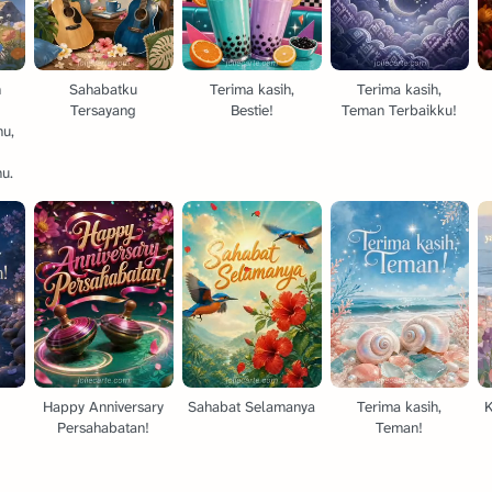
h
Sahabatku
Terima kasih,
Terima kasih,
Tersayang
Bestie!
Teman Terbaikku!
u,
mu.
Happy Anniversary
Sahabat Selamanya
Terima kasih,
K
Persahabatan!
Teman!
!