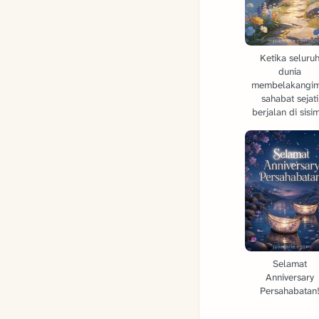
Ketika seluru
dunia
membelakangim
sahabat sejati
berjalan di sisi
Selamat
Anniversary
Persahabatan