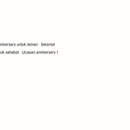
niversary untuk teman
·
Selamat
tuk sahabat
·
Ucapan anniversary 1