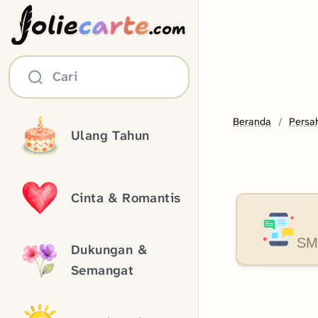
olie
carte
.com
Cari
Beranda
Persa
Ulang Tahun
Cinta & Romantis
SMS
Dukungan &
Semangat