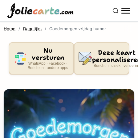
olie
carte
.com
Home
Dagelijks
Goedemorgen vrijdag humor
Nu
Deze kaart
versturen
personalisere
WhatsApp · Facebook ·
Bericht · muziek · versieri
Berichten · andere apps