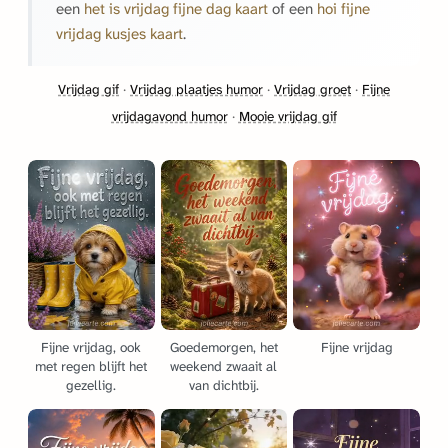
een
het is vrijdag fijne dag kaart
of een
hoi fijne
vrijdag kusjes kaart
.
Vrijdag gif
·
Vrijdag plaatjes humor
·
Vrijdag groet
·
Fijne
vrijdagavond humor
·
Mooie vrijdag gif
Fijne vrijdag, ook
Goedemorgen, het
Fijne vrijdag
met regen blijft het
weekend zwaait al
gezellig.
van dichtbij.