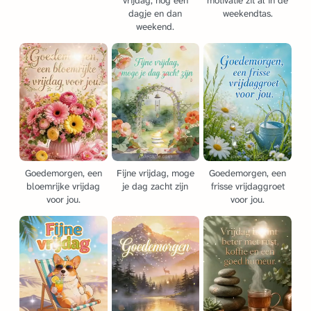
vrijdag, nog één
motivatie zit al in de
dagje en dan
weekendtas.
weekend.
Goedemorgen, een
Fijne vrijdag, moge
Goedemorgen, een
bloemrijke vrijdag
je dag zacht zijn
frisse vrijdaggroet
voor jou.
voor jou.