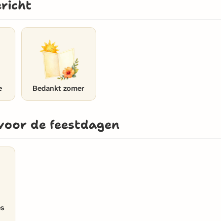
richt
e
Bedankt zomer
voor de feestdagen
es