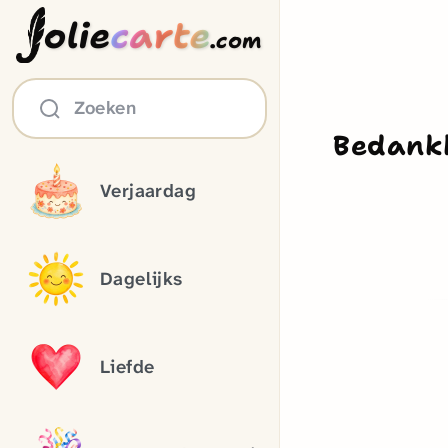
olie
carte
.com
Zoeken
Bedank
Verjaardag
Dagelijks
Liefde