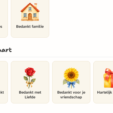
es
Bedankt familie
aart
kt
Bedankt met
Bedankt voor je
Hartelij
Liefde
vriendschap