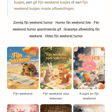
kusjes
, een
gif fijn weekend kusjes
of een
fijn
weekend kusjes mooie afbeeldingen
.
Zonnig fijn weekend humor
·
Humor fijn weekend foto
·
Fijn
weekend humor geanimeerde gif
·
Grappige afbeelding fijn
weekend
·
Video fijn weekend humor
Fijn weekend
Fijn weekend voor
Kusjes en fijn
iedereen
weekend