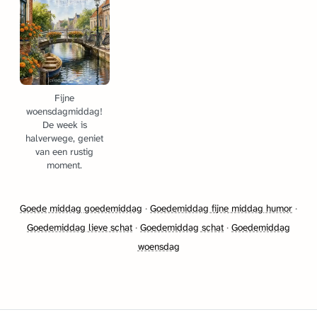
Fijne
woensdagmiddag!
De week is
halverwege, geniet
van een rustig
moment.
Goede middag goedemiddag
·
Goedemiddag fijne middag humor
·
Goedemiddag lieve schat
·
Goedemiddag schat
·
Goedemiddag
woensdag