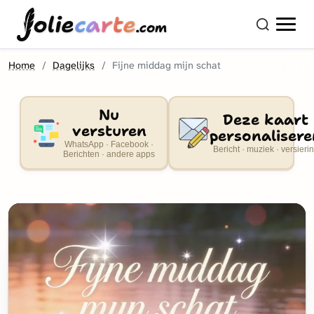
olie
carte
.com
Home
Dagelijks
Fijne middag mijn schat
Nu
Deze kaart
versturen
personalisere
WhatsApp · Facebook ·
Bericht · muziek · versieri
Berichten · andere apps