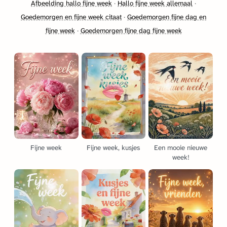
Afbeelding hallo fijne week
·
Hallo fijne week allemaal
·
Goedemorgen en fijne week citaat
·
Goedemorgen fijne dag en
fijne week
·
Goedemorgen fijne dag fijne week
Fijne week
Fijne week, kusjes
Een mooie nieuwe
week!