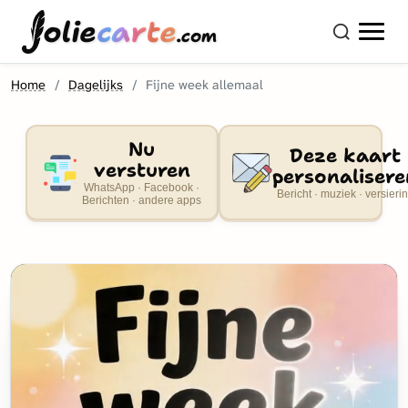
olie
carte
.com
Home
Dagelijks
Fijne week allemaal
Nu
Deze kaart
versturen
personalisere
WhatsApp · Facebook ·
Bericht · muziek · versieri
Berichten · andere apps