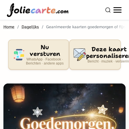
olie
carte
.com
Home
Dagelijks
Geanimeerde kaarten goedemorgen of fijne
Nu
Deze kaart
versturen
personalisere
WhatsApp · Facebook ·
Bericht · muziek · versieri
Berichten · andere apps