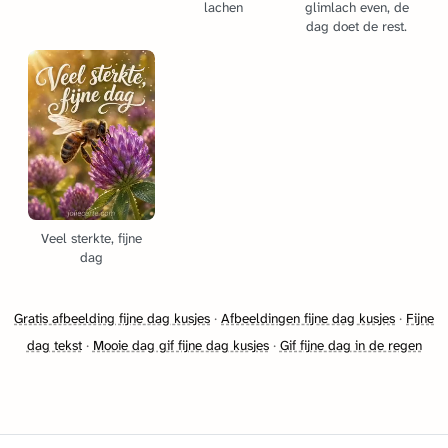
lachen
glimlach even, de
dag doet de rest.
Veel sterkte, fijne
dag
Gratis afbeelding fijne dag kusjes
·
Afbeeldingen fijne dag kusjes
·
Fijne
dag tekst
·
Mooie dag gif fijne dag kusjes
·
Gif fijne dag in de regen