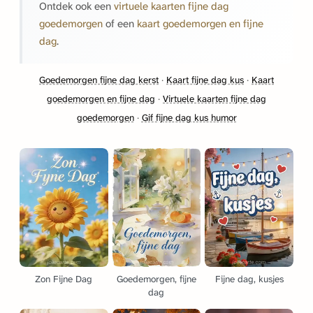
Ontdek ook een
virtuele kaarten fijne dag
goedemorgen
of een
kaart goedemorgen en fijne
dag
.
Goedemorgen fijne dag kerst
·
Kaart fijne dag kus
·
Kaart
goedemorgen en fijne dag
·
Virtuele kaarten fijne dag
goedemorgen
·
Gif fijne dag kus humor
Zon Fijne Dag
Goedemorgen, fijne
Fijne dag, kusjes
dag