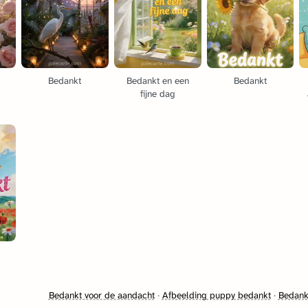
Bedankt
Bedankt en een
Bedankt
fijne dag
Bedankt voor de aandacht
·
Afbeelding puppy bedankt
·
Bedankt