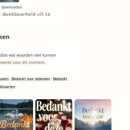
g downloaden
e dankbaarheid uit te
nken
lles wat woorden niet kunnen
edankt voor dit moment
.
ouden
·
Bedankt voor iedereen
·
Bedankt
kkaarten