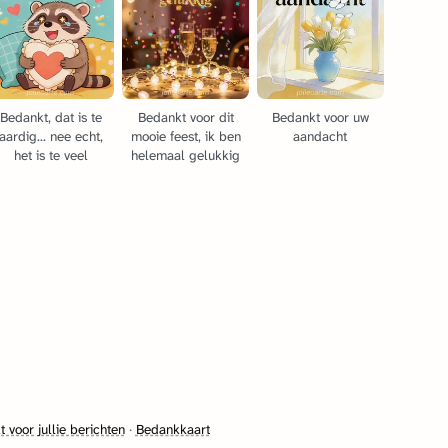
Bedankt, dat is te
Bedankt voor dit
Bedankt voor uw
aardig... nee echt,
mooie feest, ik ben
aandacht
het is te veel
helemaal gelukkig
 voor jullie berichten
·
Bedankkaart