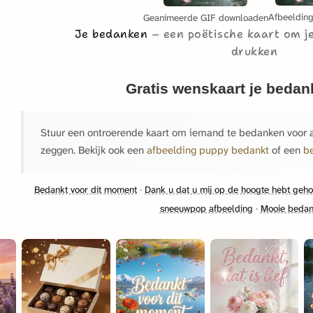
Afbeeldin
Geanimeerde GIF downloaden
Je bedanken
een poëtische kaart om j
drukken
Gratis wenskaart je beda
Stuur een ontroerende kaart om iemand te bedanken voor a
zeggen. Bekijk ook een
afbeelding puppy bedankt
of een
b
Bedankt voor dit moment
·
Dank u dat u mij op de hoogte hebt geh
sneeuwpop afbeelding
·
Mooie bedan