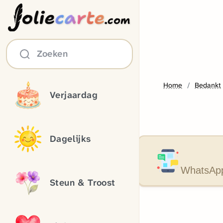
olie
carte
.com
Zoeken
Home
Bedankt
Verjaardag
Dagelijks
WhatsApp
Steun & Troost