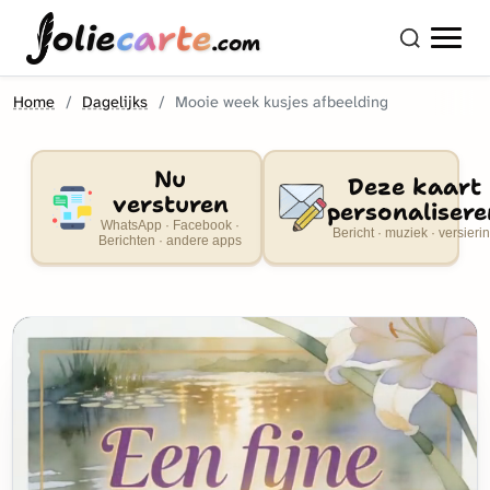
olie
carte
.com
Home
Dagelijks
Mooie week kusjes afbeelding
Nu
Deze kaart
versturen
personalisere
WhatsApp · Facebook ·
Bericht · muziek · versieri
Berichten · andere apps