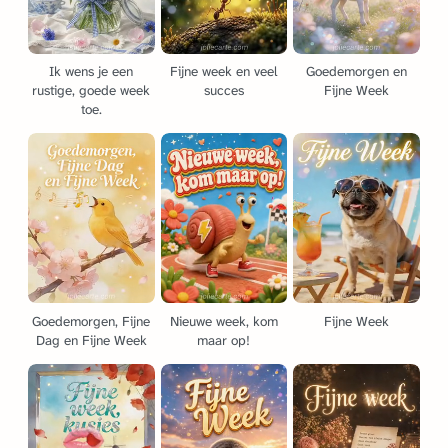
Ik wens je een
Fijne week en veel
Goedemorgen en
rustige, goede week
succes
Fijne Week
toe.
Goedemorgen, Fijne
Nieuwe week, kom
Fijne Week
Dag en Fijne Week
maar op!