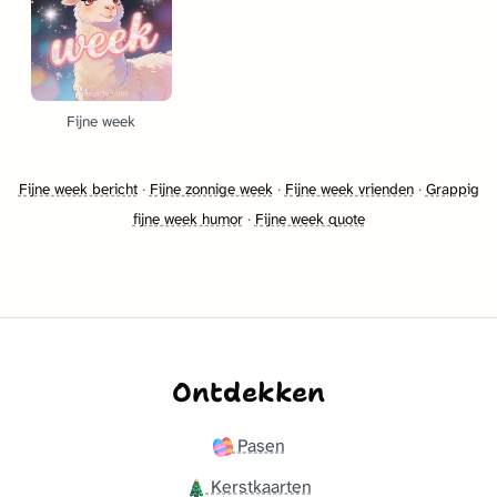
Fijne week
Fijne week bericht
·
Fijne zonnige week
·
Fijne week vrienden
·
Grappig
fijne week humor
·
Fijne week quote
Ontdekken
Pasen
Kerstkaarten