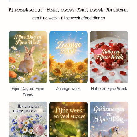
Fijne week voor jou
·
Heel fijne week
·
Een fijne week
·
Bericht voor
een fijne week
·
Fijne week afbeeldingen
Fijne Dag en Fijne
Zonnige week
Hallo en Fijne Week
Week