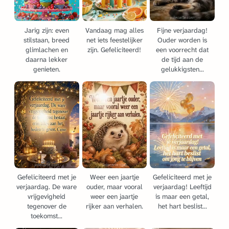
Jarig zijn: even
Vandaag mag alles
Fijne verjaardag!
stilstaan, breed
net iets feestelijker
Ouder worden is
glimlachen en
zijn. Gefeliciteerd!
een voorrecht dat
daarna lekker
de tijd aan de
genieten.
gelukkigsten...
Gefeliciteerd met je
Weer een jaartje
Gefeliciteerd met je
verjaardag. De ware
ouder, maar vooral
verjaardag! Leeftijd
vrijgevigheid
weer een jaartje
is maar een getal,
tegenover de
rijker aan verhalen.
het hart beslist...
toekomst...