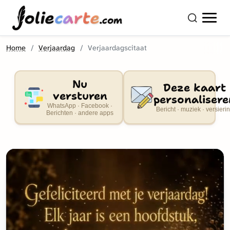
olie
carte
.com
Home
Verjaardag
Verjaardagscitaat
Nu
Deze kaart
versturen
personalisere
WhatsApp · Facebook ·
Bericht · muziek · versieri
Berichten · andere apps