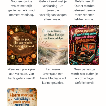
Voor een jarige
Gefeliciteerd met je
Gefeliciteerd!
vrouw met stijl:
verjaardag! De
Ouder worden
geniet van elk mooi
jaren die
betekent gewoon
moment vandaag.
voorbijgaan voegen
meer redenen
alleen maar...
hebben om te...
Weer een jaar rijker
Een nieuw
Geen paniek: je
aan verhalen. Van
levensjaar, een
wordt niet ouder, je
harte gefeliciteerd!
frisse bladzijde vol
wordt vintage.
kleine gelukjes.
Gefeliciteerd!