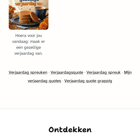
Hoera voor jou
vandaag: maak er
een gezellige
verjaardag van.
Verjaardag spreuken
·
Verjaardagsquote
·
Verjaardag spreuk
·
Mijn
verjaardag quotes
·
Verjaardag quote grappig
Ontdekken