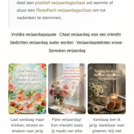
deel een
positief verjaardagscitaat
vol warmte of
stuur een
filosofisch verjaardagscitaat
om tot
nadenken te stemmen.
Vrolijke verjaardagsquote
·
Citaat verjaardag voor een vriendin
·
Gedichten verjaardag ouder worden
·
Verjaardagsteksten vrouw
·
Spreuken verjaardag
Laat vandaag maar
Fijne verjaardag!
Vandaag ben ik
klinken, stralen en
Een vriendin zoals
jarig: dankbaar voor
smaken naar jarig
jij maakt van elke
gisteren, blij met