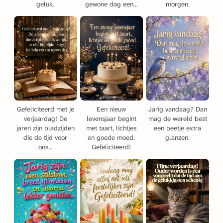
geluk.
gewone dag een...
morgen.
Gefeliciteerd met je
Een nieuw
Jarig vandaag? Dan
verjaardag! De
levensjaar begint
mag de wereld best
jaren zijn bladzijden
met taart, lichtjes
een beetje extra
die de tijd voor
en goede moed.
glanzen.
ons...
Gefeliciteerd!