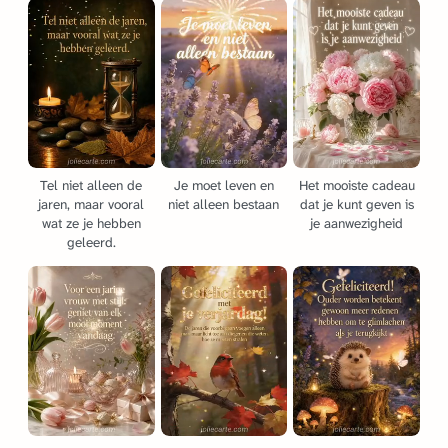
Tel niet alleen de
Je moet leven en
Het mooiste cadeau
jaren, maar vooral
niet alleen bestaan
dat je kunt geven is
wat ze je hebben
je aanwezigheid
geleerd.