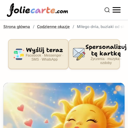
olie
carte
.com
Strona główna
Codzienne okazje
Miłego dnia, buziaki od sło
Spersonalizuj
Wyślij teraz
tę kartkę
Facebook · Messenger ·
Życzenia · muzyka ·
SMS · WhatsApp
ozdoby