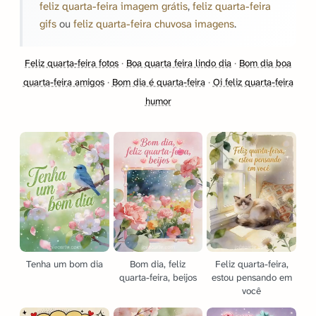
feliz quarta-feira imagem grátis
,
feliz quarta-feira
gifs
ou
feliz quarta-feira chuvosa imagens
.
Feliz quarta-feira fotos
·
Boa quarta feira lindo dia
·
Bom dia boa
quarta-feira amigos
·
Bom dia é quarta-feira
·
Oi feliz quarta-feira
humor
Tenha um bom dia
Bom dia, feliz
Feliz quarta-feira,
quarta-feira, beijos
estou pensando em
você