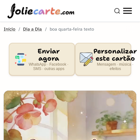
olie
carte
.com
Início
Dia a Dia
boa quarta-feira texto
Enviar
Personalizar
agora
este cartão
WhatsApp · Facebook ·
Mensagem · música ·
SMS · outras apps
efeitos