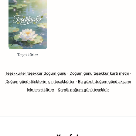
Teşekkürler
Teşekkürler teşekkür doğum günü
·
Doğum günü teşekkür kartı metni
·
Doğum günü dileklerin için teşekkürler
·
Bu güzel doğum günü akşamı
için teşekkürler
·
Komik doğum günü teşekkür