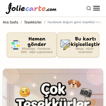
olie
carte
.com
Ana Sayfa
Teşekkürler
facebook doğum günü teşekkür mesaj
Hemen
Bu kartı
gönder
kişiselleştir
WhatsApp · Facebook ·
Mesaj · müzik ·
SMS · diğer uygulamalar
süslemeler