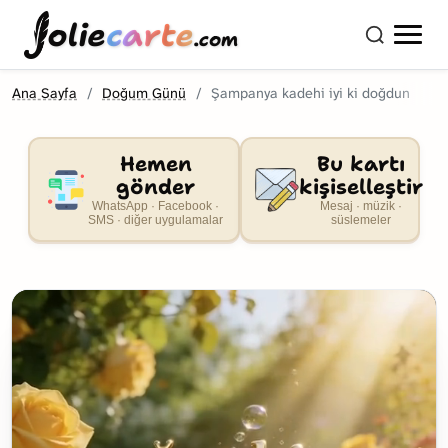
olie
carte
.com
Ana Sayfa
Doğum Günü
Şampanya kadehi iyi ki doğdun
Hemen
Bu kartı
gönder
kişiselleştir
WhatsApp · Facebook ·
Mesaj · müzik ·
SMS · diğer uygulamalar
süslemeler