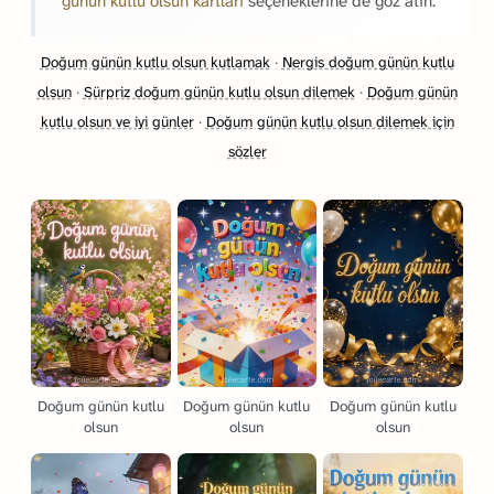
günün kutlu olsun kartları
seçeneklerine de göz atın.
Doğum günün kutlu olsun kutlamak
·
Nergis doğum günün kutlu
olsun
·
Sürpriz doğum günün kutlu olsun dilemek
·
Doğum günün
kutlu olsun ve iyi günler
·
Doğum günün kutlu olsun dilemek için
sözler
Doğum günün kutlu
Doğum günün kutlu
Doğum günün kutlu
olsun
olsun
olsun