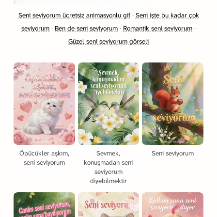
Seni seviyorum ücretsiz animasyonlu gif
·
Seni işte bu kadar çok
seviyorum
·
Ben de seni seviyorum
·
Romantik seni seviyorum
·
Güzel seni seviyorum görseli
Öpücükler aşkım,
Sevmek,
Seni seviyorum
seni seviyorum
konuşmadan seni
seviyorum
diyebilmektir