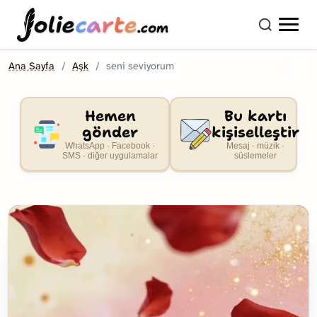
olie
carte
.com
Ana Sayfa
Aşk
seni seviyorum
Hemen
Bu kartı
gönder
kişiselleştir
WhatsApp · Facebook ·
Mesaj · müzik ·
SMS · diğer uygulamalar
süslemeler