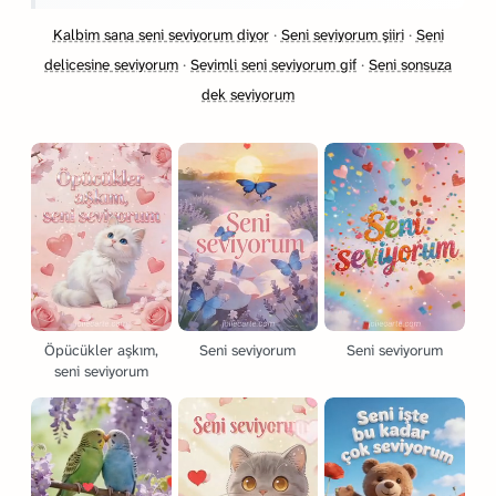
Kalbim sana seni seviyorum diyor
·
Seni seviyorum şiiri
·
Seni
delicesine seviyorum
·
Sevimli seni seviyorum gif
·
Seni sonsuza
dek seviyorum
Öpücükler aşkım,
Seni seviyorum
Seni seviyorum
seni seviyorum