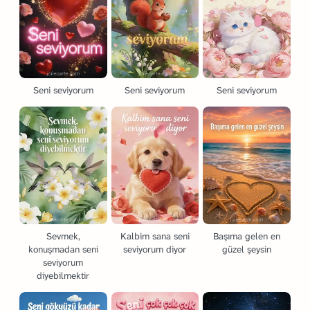
Seni seviyorum
Seni seviyorum
Seni seviyorum
Sevmek,
Kalbim sana seni
Başıma gelen en
konuşmadan seni
seviyorum diyor
güzel şeysin
seviyorum
diyebilmektir