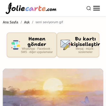
olie
carte
.com
Ana Sayfa
Aşk
seni seviyorum gif
Hemen
Bu kartı
gönder
kişiselleştir
WhatsApp · Facebook ·
Mesaj · müzik ·
SMS · diğer uygulamalar
süslemeler