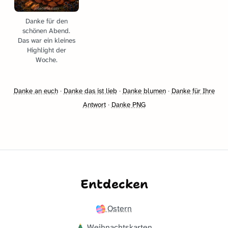
Danke für den
schönen Abend.
Das war ein kleines
Highlight der
Woche.
Danke an euch
·
Danke das ist lieb
·
Danke blumen
·
Danke für Ihre
Antwort
·
Danke PNG
Entdecken
Ostern
Weihnachtskarten