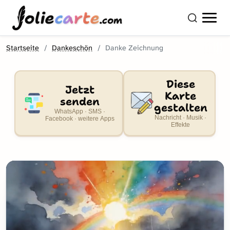
olie
carte
.com
Startseite
Dankeschön
Danke Zeichnung
Diese
Jetzt
Karte
senden
gestalten
WhatsApp · SMS ·
Nachricht · Musik ·
Facebook · weitere Apps
Effekte