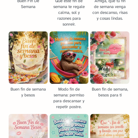
Buen Fin De
Que este fin de
Amiga, que tu fin
Semana
semana te regale
de semana venga
calma, sol y
con descanso, risas
razones para
y cosas lindas.
sonreír.
Buen fin de semana
Modo fin de
Buen fin de semana,
y besos
semana: permiso
besos para ti
para descansar y
repetir postre.