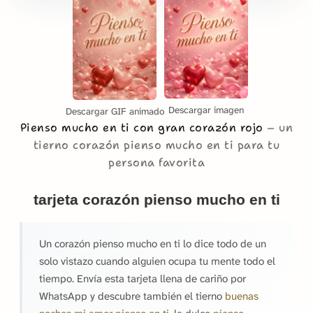
Descargar imagen
Descargar GIF animado
Pienso mucho en ti con gran corazón rojo
un
tierno corazón pienso mucho en ti para tu
persona favorita
tarjeta corazón pienso mucho en ti
Un corazón pienso mucho en ti lo dice todo de un
solo vistazo cuando alguien ocupa tu mente todo el
tiempo. Envía esta tarjeta llena de cariño por
WhatsApp y descubre también el tierno
buenas