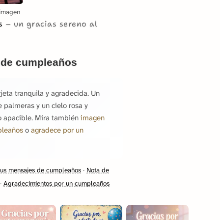
imagen
os
un gracias sereno al
s de cumpleaños
eta tranquila y agradecida. Un
e palmeras y un cielo rosa y
lo apacible. Mira también
imagen
pleaños
o
agradece por un
 sus mensajes de cumpleaños
·
Nota de
·
Agradecimientos por un cumpleaños