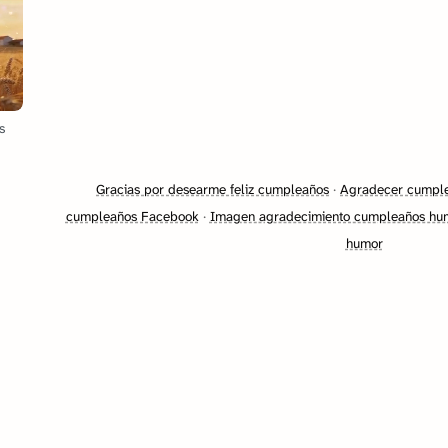
s
Gracias por desearme feliz cumpleaños
·
Agradecer cumpl
cumpleaños Facebook
·
Imagen agradecimiento cumpleaños hu
humor