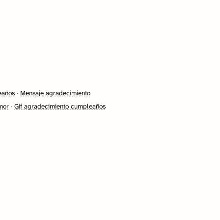
eaños
·
Mensaje agradecimiento
mor
·
Gif agradecimiento cumpleaños