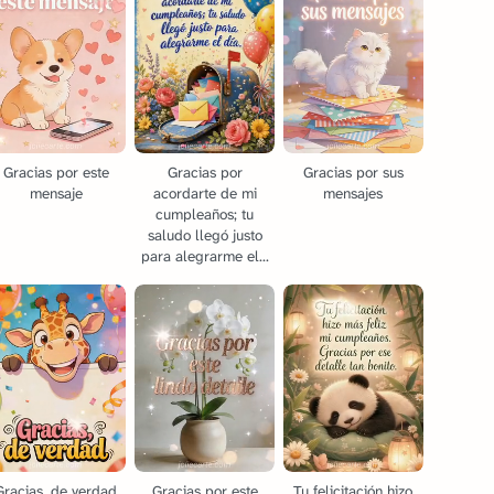
Gracias por este
Gracias por
Gracias por sus
mensaje
acordarte de mi
mensajes
cumpleaños; tu
saludo llegó justo
para alegrarme el...
Gracias, de verdad
Gracias por este
Tu felicitación hizo