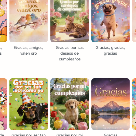
s,
Gracias, amigos,
Gracias por sus
Gracias, gracias,
s
valen oro
deseos de
gracias
cumpleaños
 de
Gracias por ser tan
Gracias por mi
Gracias