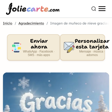
olie
carte
.com
Inicio
Agradecimiento
Imagen de muñeco de nieve gracias
Enviar
Personalizar
ahora
esta tarjeta
WhatsApp · Facebook ·
Mensaje · música ·
SMS · más apps
adornos