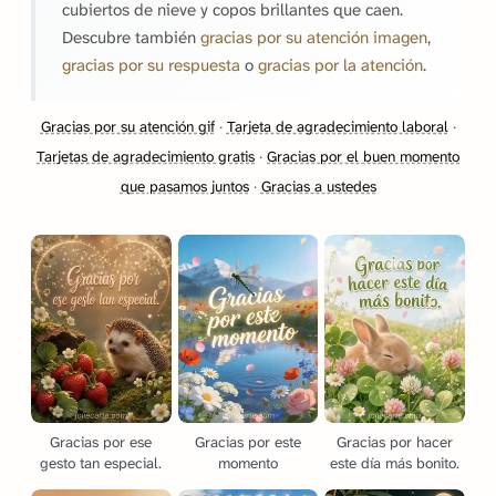
cubiertos de nieve y copos brillantes que caen.
Descubre también
gracias por su atención imagen
,
gracias por su respuesta
o
gracias por la atención
.
Gracias por su atención gif
·
Tarjeta de agradecimiento laboral
·
Tarjetas de agradecimiento gratis
·
Gracias por el buen momento
que pasamos juntos
·
Gracias a ustedes
Gracias por ese
Gracias por este
Gracias por hacer
gesto tan especial.
momento
este día más bonito.