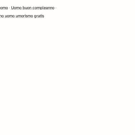
uomo
·
Uomo buon compleanno
·
o uomo umorismo gratis