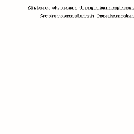
Citazione compleanno uomo
·
Immagine buon compleanno 
Compleanno uomo gif animata
·
Immagine compleann