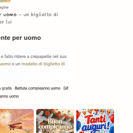
agine
er uomo
un biglietto di
r lui
ente per uomo
 fallo ridere a crepapelle nel suo
r uomo
o un
modello di biglietto di
 gratis
·
Battuta compleanno uomo
·
Gif
eanno uomo