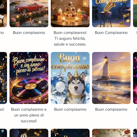
no
Buon compleanno
Buon compleanno!
Buon Compleanno
Ti auguro felicità,
salute e successo.
no!
Buon compleanno e
Buon compleanno
Buon compleanno
un anno pieno di
successi!