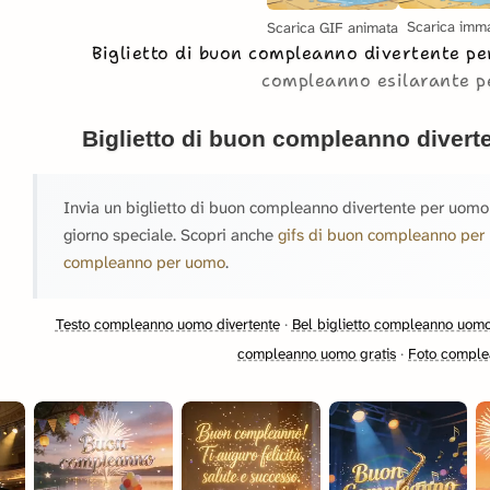
Scarica imm
Scarica GIF animata
Biglietto di buon compleanno divertente p
compleanno esilarante pe
Biglietto di buon compleanno divert
Invia un biglietto di buon compleanno divertente per uomo e
giorno speciale. Scopri anche
gifs di buon compleanno pe
compleanno per uomo
.
Testo compleanno uomo divertente
·
Bel biglietto compleanno uomo
compleanno uomo gratis
·
Foto compl