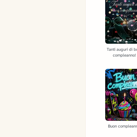
Tanti auguri di 
compleanno!
Buon complean