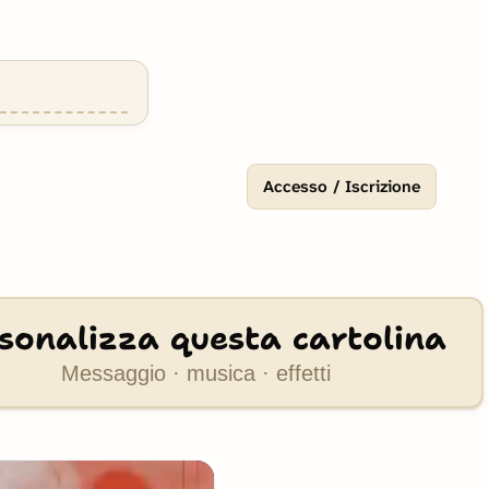
Accesso / Iscrizione
sonalizza questa cartolina
Messaggio · musica · effetti