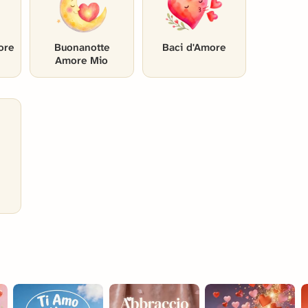
ore
Buonanotte
Baci d'Amore
Amore Mio