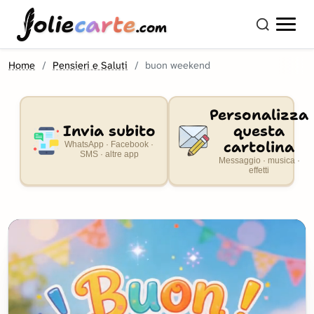
olie
carte
.com
Home
Pensieri e Saluti
buon weekend
Personalizza
Invia subito
questa
cartolina
WhatsApp · Facebook ·
SMS · altre app
Messaggio · musica ·
effetti