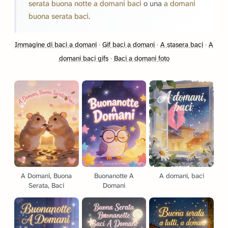
serata buona notte a domani baci
o una
a domani
buona serata baci
.
Immagine di baci a domani
·
Gif baci a domani
·
A stasera baci
·
A
domani baci gifs
·
Baci a domani foto
A Domani, Buona
Buonanotte A
A domani, baci
Serata, Baci
Domani