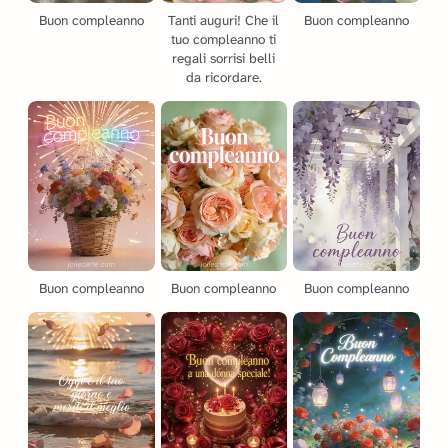
Buon compleanno
Tanti auguri! Che il
Buon compleanno
tuo compleanno ti
regali sorrisi belli
da ricordare.
Buon compleanno
Buon compleanno
Buon compleanno