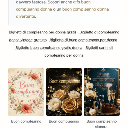
davvero festosa. Scopri anche
gifs buon
compleanno donna
o un
buon compleanno donna
divertente
.
Biglietti di compleanno per donna gratis
·
Biglietto di compleanno
donna vintage gratuito
·
Biglietto di buon compleanno per donna
·
Biglietto buon compleanno gratis donna
·
Biglietti carini di
compleanno per donna
Buon compleanno
Buon compleanno
Buon compleanno,
signora!