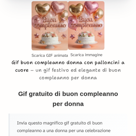
Scarica immagine
Scarica GIF animata
Gif buon compleanno donna con palloncini a
cuore
un gif festivo ed elegante di buon
compleanno per donna
Gif gratuito di buon compleanno
per donna
Invia questo magnifico gif gratuito di buon
compleanno a una donna per una celebrazione