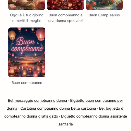
Oggi è il tuo giorno
Buon compleanno a
Buon Compleanno
e meriti il meglio
una donna speciale!
Buon compleanno
Bel messaggio compleanno donna
·
Biglietto buon compleanno per
donna
·
Cartolina compleanno donna bella cartolina
·
Bel biglietto di
compleanno donna gratis gatto
·
Biglietto compleanno donna assistente
sanitaria