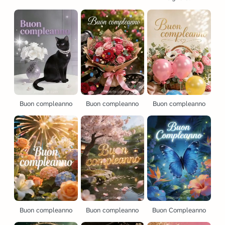
Buon compleanno
Buon compleanno
Buon compleanno
Buon compleanno
Buon compleanno
Buon Compleanno