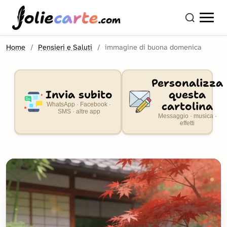
olie
carte
.com
Home
Pensieri e Saluti
immagine di buona domenica
Personalizza
Invia subito
questa
cartolina
WhatsApp · Facebook ·
SMS · altre app
Messaggio · musica ·
effetti