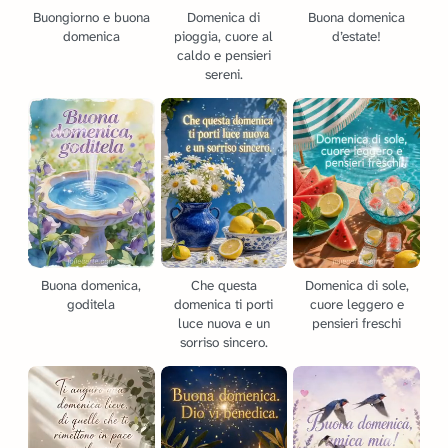
Buongiorno e buona
Domenica di
Buona domenica
domenica
pioggia, cuore al
d’estate!
caldo e pensieri
sereni.
Buona domenica,
Che questa
Domenica di sole,
goditela
domenica ti porti
cuore leggero e
luce nuova e un
pensieri freschi
sorriso sincero.