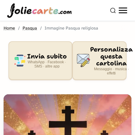
olie
carte
.com
Home
Pasqua
Immagine Pasqua religiosa
Personalizza
Invia subito
questa
cartolina
WhatsApp · Facebook ·
SMS · altre app
Messaggio · musica ·
effetti