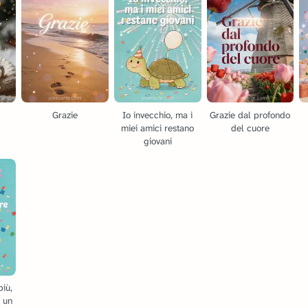
Grazie
Io invecchio, ma i
Grazie dal profondo
miei amici restano
del cuore
giovani
più,
è un