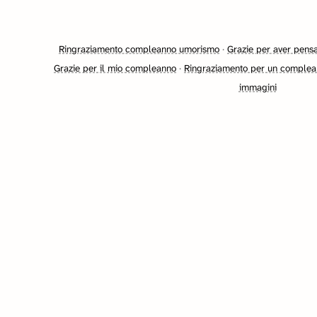
Ringraziamento compleanno umorismo
·
Grazie per aver pens
Grazie per il mio compleanno
·
Ringraziamento per un comple
immagini