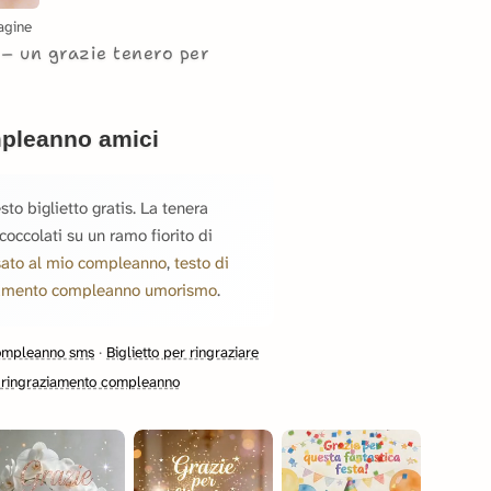
agine
i
un grazie tenero per
ompleanno amici
o biglietto gratis. La tenera
coccolati su un ramo fiorito di
sato al mio compleanno
,
testo di
ziamento compleanno umorismo
.
compleanno sms
·
Biglietto per ringraziare
 ringraziamento compleanno