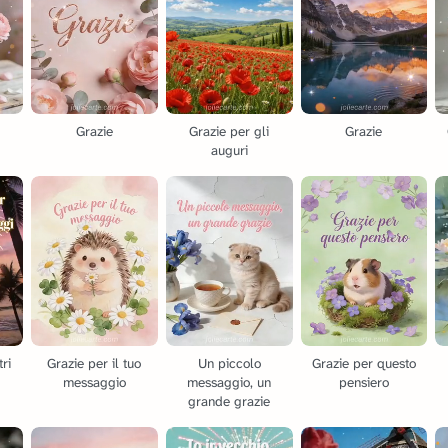
Grazie
Grazie per gli
Grazie
auguri
tri
Grazie per il tuo
Un piccolo
Grazie per questo
messaggio
messaggio, un
pensiero
grande grazie