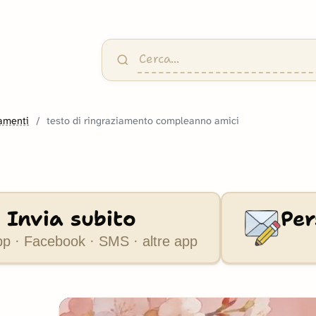
amenti
testo di ringraziamento compleanno amici
Invia subito
Per
 · Facebook · SMS · altre app