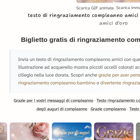
Scarica imm
Scarica GIF animata
testo di ringraziamento compleanno amic
amici d'oro
Biglietto gratis di ringraziamento c
Invia un testo di ringraziamento compleanno amici con quest
illustrazione ad acquerello mostra piccoli uccelli colorati ac
ciliegio nella luce dorata. Scopri anche
grazie per aver pen
ringraziamento compleanno bambino
o
divertente ringra
Grazie per i vostri messaggi di compleanno
·
Testo ringraziamento 
degli auguri di compleanno
·
Grazie compleanno
·
Testo