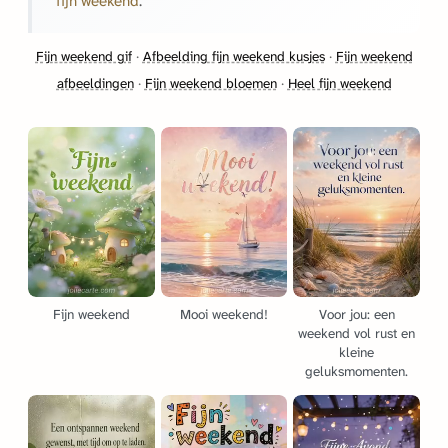
fijn weekend
.
Fijn weekend gif
·
Afbeelding fijn weekend kusjes
·
Fijn weekend
afbeeldingen
·
Fijn weekend bloemen
·
Heel fijn weekend
Fijn weekend
Mooi weekend!
Voor jou: een
weekend vol rust en
kleine
geluksmomenten.