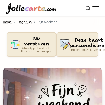
olie
carte
.com
Home
Dagelijks
Fijn weekend
Nu
Deze kaart
versturen
personalisere
WhatsApp · Facebook ·
Bericht · muziek · versieri
Berichten · andere apps