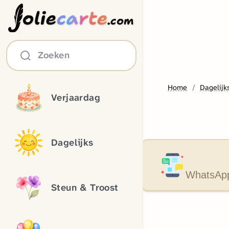
olie
carte
.com
Zoeken
Home
Dagelijk
Verjaardag
Dagelijks
WhatsApp
Steun & Troost