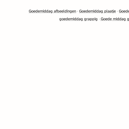
Goedemiddag afbeeldingen
·
Goedemiddag plaatje
·
Goede
goedemiddag grappig
·
Goede middag 