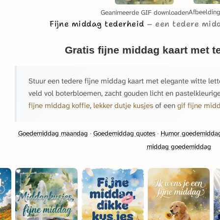
Afbeeldin
Geanimeerde GIF downloaden
Fijne middag tederheid
een tedere mid
Gratis fijne middag kaart met t
Stuur een tedere fijne middag kaart met elegante witte lett
veld vol boterbloemen, zacht gouden licht en pastelkleuri
fijne middag koffie
,
lekker dutje kusjes
of een
gif fijne mid
Goedemiddag maandag
·
Goedemiddag quotes
·
Humor goedemiddag
middag goedemiddag