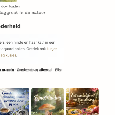
g downloaden
daggroet in de natuur
ederheid
ers, een hinde en haar kalf in een
ge aquarelbokeh. Ontdek ook
kusjes
dag kusjes
.
 grappig
·
Goedemiddag allemaal
·
Fijne