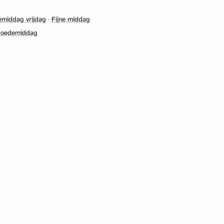
middag vrijdag
·
Fijne middag
goedemiddag