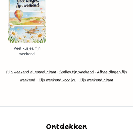
Veel kusjes, fijn
weekend
Fijn weekend allemaal citaat
·
Smiley fijn weekend
·
Afbeeldingen fijn
weekend
·
Fijn weekend voor jou
·
Fijn weekend citaat
Ontdekken