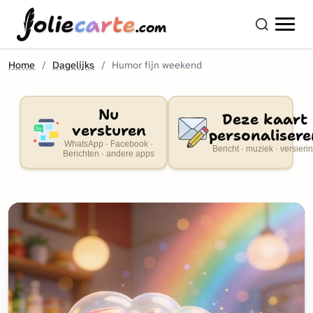
olie
carte
.com
Home
Dagelijks
Humor fijn weekend
Nu
Deze kaart
versturen
personalisere
WhatsApp · Facebook ·
Bericht · muziek · versieri
Berichten · andere apps