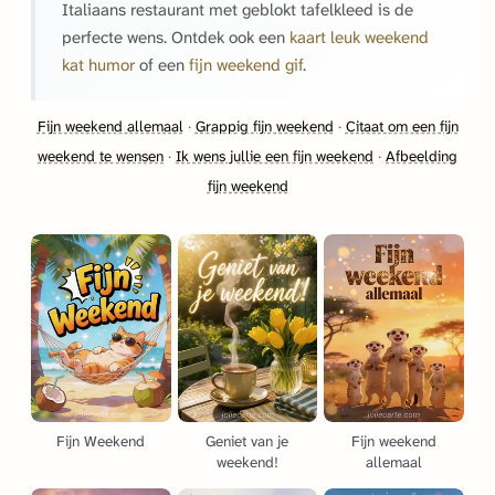
Italiaans restaurant met geblokt tafelkleed is de
perfecte wens. Ontdek ook een
kaart leuk weekend
kat humor
of een
fijn weekend gif
.
Fijn weekend allemaal
·
Grappig fijn weekend
·
Citaat om een fijn
weekend te wensen
·
Ik wens jullie een fijn weekend
·
Afbeelding
fijn weekend
Fijn Weekend
Geniet van je
Fijn weekend
weekend!
allemaal