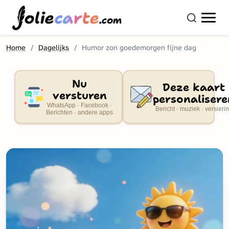
olie
carte
.com
Home
Dagelijks
Humor zon goedemorgen fijne dag
Nu
Deze kaart
versturen
personalisere
WhatsApp · Facebook ·
Bericht · muziek · versieri
Berichten · andere apps