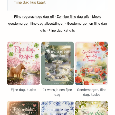
fijne dag kus kaart
.
Fijne regenachtige dag gif
·
Zonnige fijne dag gifs
·
Mooie
goedemorgen fijne dag afbeeldingen
·
Goedemorgen en fijne dag
gifs
·
Fijne dag kat gifs
Fijne dag, kusjes
Ik wens je een fijne
Goedemorgen, fijne
dag
dag, kusjes