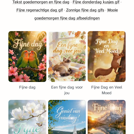
Tekst goedemorgen en fijne dag
·
Fijne donderdag kusjes gif
·
Fijne regenachtige dag gif
·
Zonnige fijne dag gifs
·
Mooie
goedemorgen fijne dag afbeeldingen
Fijne dag
Een fijne dag voor
Fijne Dag en Veel
jou
Moed