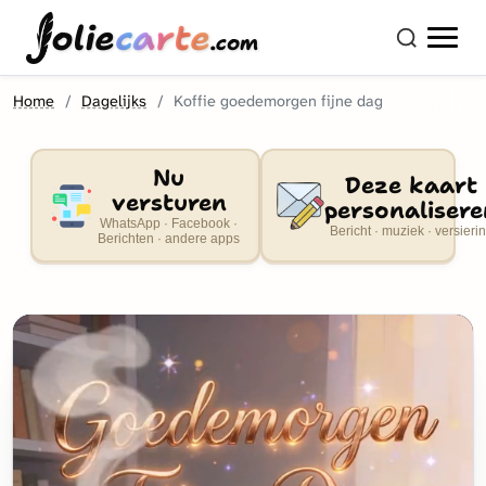
olie
carte
.com
Home
Dagelijks
Koffie goedemorgen fijne dag
Nu
Deze kaart
versturen
personalisere
WhatsApp · Facebook ·
Bericht · muziek · versieri
Berichten · andere apps