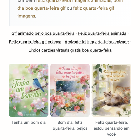
também
feliz quarta-feira imagens animadas
,
bom
dia boa quarta-feira gif
ou
feliz quarta-feira gif
imagens
.
Gif animado beijo boa quarta-feira
·
Feliz quarta-feira animada
·
Feliz quarta-feira gif criança
·
Amizade feliz quarta-feira amizade
·
Lindos cartões virtuais grátis boa quarta-feira
Tenha um bom dia
Bom dia, feliz
Feliz quarta-feira,
quarta-feira, beijos
estou pensando em
você