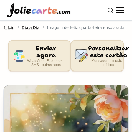
olie
carte
.com
Início
Dia a Dia
Imagem de feliz quarta-feira ensolarada
Enviar
Personalizar
agora
este cartão
WhatsApp · Facebook ·
Mensagem · música ·
SMS · outras apps
efeitos