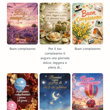
Buon compleanno
Per il tuo
Buon compleanno
compleanno ti
auguro una giornata
dolce, leggera e
piena di...