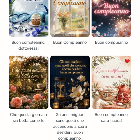
Buon compleanno,
Buon Compleanno
Buon compleanno
dottoressa!
Che questa giornata
Gli anni migliori
Buon compleanno,
sia bella come te
sono quelli che
cara nuora!
accendono ancora
desideri: buon
compleanno.