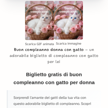
Scarica immagine
Scarica GIF animata
Buon compleanno donna con gatto
un
adorabile biglietto di compleanno con gatto
per lei
Biglietto gratis di buon
compleanno con gatto per donna
Sorprendi l'amante dei gatti della tua vita con
questo adorabile biglietto di compleanno. Scopri