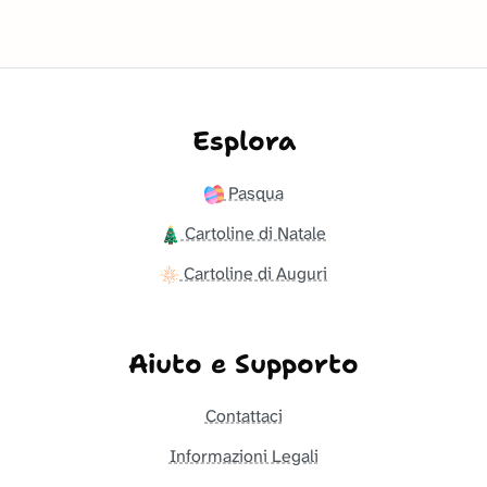
Esplora
Pasqua
Cartoline di Natale
Cartoline di Auguri
Aiuto e Supporto
Contattaci
Informazioni Legali