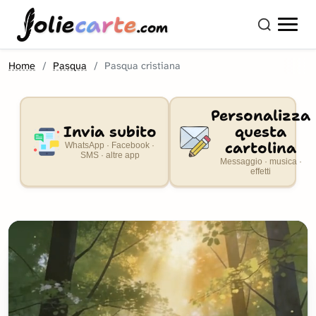
olie
carte
.com
Home
Pasqua
Pasqua cristiana
Personalizza
Invia subito
questa
cartolina
WhatsApp · Facebook ·
SMS · altre app
Messaggio · musica ·
effetti