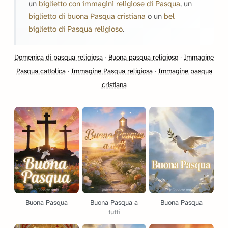
un
biglietto con immagini religiose di Pasqua
, un
biglietto di buona Pasqua cristiana
o un
bel
biglietto di Pasqua religioso
.
Domenica di pasqua religiosa
·
Buona pasqua religioso
·
Immagine
Pasqua cattolica
·
Immagine Pasqua religiosa
·
Immagine pasqua
cristiana
Buona Pasqua
Buona Pasqua a
Buona Pasqua
tutti