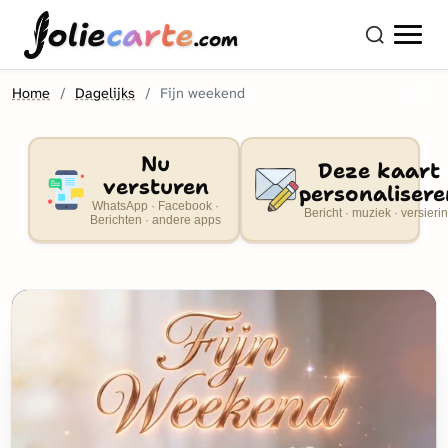
olie
carte
.com
Home
Dagelijks
Fijn weekend
Nu
Deze kaart
versturen
personalisere
WhatsApp · Facebook ·
Bericht · muziek · versieri
Berichten · andere apps