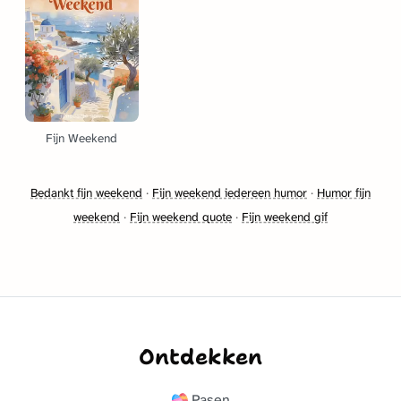
Fijn Weekend
Bedankt fijn weekend
·
Fijn weekend iedereen humor
·
Humor fijn
weekend
·
Fijn weekend quote
·
Fijn weekend gif
Ontdekken
Pasen