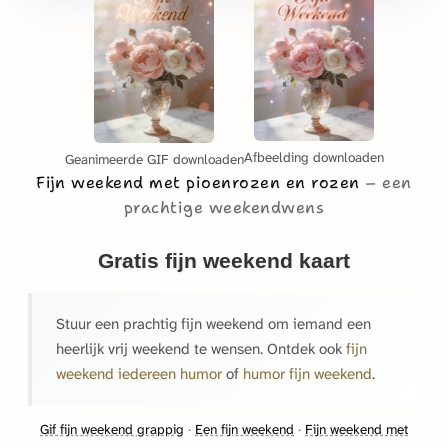
Afbeelding downloaden
Geanimeerde GIF downloaden
Fijn weekend met pioenrozen en rozen
een
prachtige weekendwens
Gratis fijn weekend kaart
Stuur een prachtig fijn weekend om iemand een
heerlijk vrij weekend te wensen. Ontdek ook
fijn
weekend iedereen humor
of
humor fijn weekend
.
Gif fijn weekend grappig
·
Een fijn weekend
·
Fijn weekend met